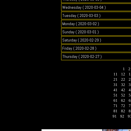
Wednesday ( 2020-03-04 )
Tuesday ( 2020-03-03 )
Monday ( 2020-03-02 )
Sunday ( 2020-03-01 )
Saturday ( 2020-02-29 )
Friday ( 2020-02-28 )
Thursday ( 2020-02-27 )
1
11
12
1
21
22
2
31
32
3
41
42
4
51
52
5
61
62
6
71
72
7
81
82
8
91
92
9